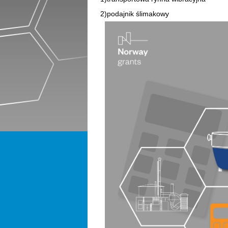
2)podajnik ślimakowy