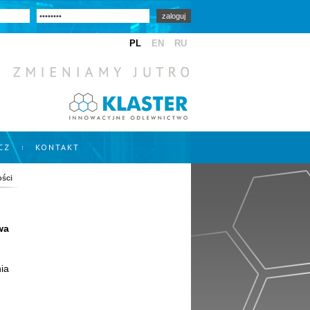
CZ
KONTAKT
ości
wa
ia