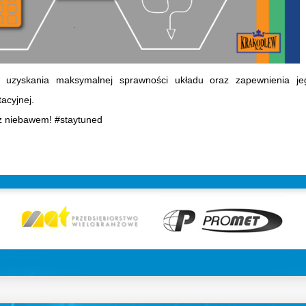
uzyskania maksymalnej sprawności układu oraz zapewnienia je
acyjnej.
uż niebawem! #staytuned