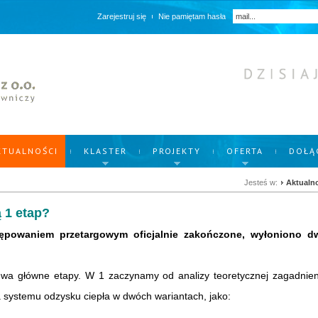
Zarejestruj się
Nie pamiętam hasła
KTUALNOŚCI
KLASTER
PROJEKTY
OFERTA
DOŁĄ
Jesteś w:
Aktualn
ą 1 etap?
ępowaniem przetargowym oficjalnie zakończone, wyłoniono d
dwa główne etapy. W 1 zaczynamy od analizy teoretycznej zagadnien
systemu odzysku ciepła w dwóch wariantach, jako: