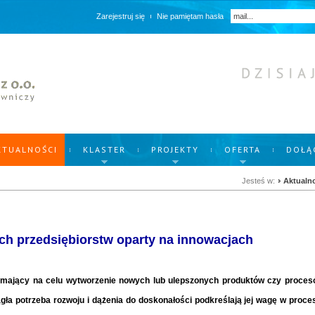
Zarejestruj się
Nie pamiętam hasła
KTUALNOŚCI
KLASTER
PROJEKTY
OFERTA
DOŁĄ
Jesteś w:
Aktualn
ch przedsiębiorstw oparty na innowacjach
ań mający na celu wytworzenie nowych lub ulepszonych produktów czy proce
iągła potrzeba rozwoju i dążenia do doskonałości podkreślają jej wagę w proce