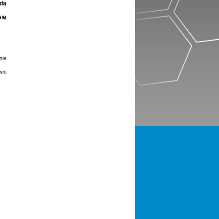
ędą
się
nie
wni