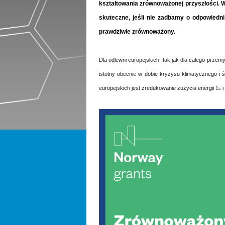
kształtowania zrównoważonej przyszłości.
skuteczne, jeśli nie zadbamy o odpowiedni
prawdziwie zrównoważony.
Dla odlewni europejskich, tak jak dla całego przem
istotny obecnie w dobie kryzysu klimatycznego i
europejskich jest zredukowanie zużycia energii 📉 i