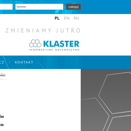
CZ
KONTAKT
ości
sów
sie